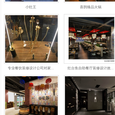
小灶王
喜鹊臻品火锅
专业餐饮装修设计公司对家...
灶台鱼自助餐厅装修设计效...