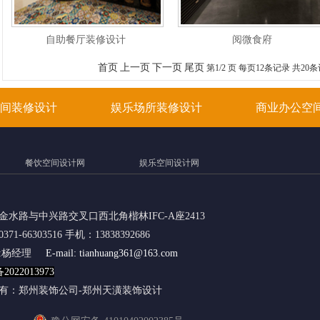
自助餐厅装修设计
阅微食府
首页
上一页
下一页
尾页
第1/2 页 每页12条记录 共20
间装修设计
娱乐场所装修设计
商业办公空
餐饮空间设计网
娱乐空间设计网
金水路与中兴路交叉口西北角楷林IFC-A座2413
71-66303516 手机：13838392686
人:杨经理
E-mail: tianhuang361@163.com
2022013973
有：郑州装饰公司-郑州天潢装饰设计